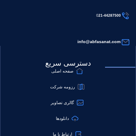
0
21-
44
28
7500
inf
o@abfasanat
.com
دسترسی سریع
صفحه اصلی
رزومه شرکت
گالری تصاویر
دانلودها
ارتباط با ما