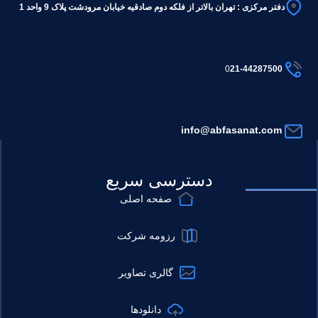
دف
ت
ر مرکزی :
تهران بالاتر از فلکه دوم صادقیه خیابان مرودشت پلاک 9 و
احد
1
0
21-
44
28
7500
inf
o@abfasanat
.com
دسترسی سریع
صفحه اصلی
رزومه شرکت
گالری تصاویر
دانلودها