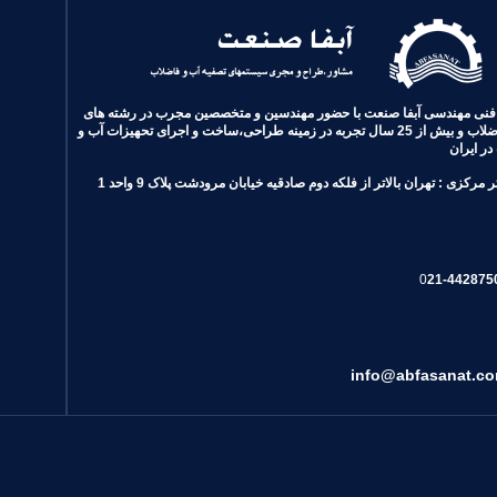
خدمات سئو
طراحی سایت
طراحی گرافیک
طراحی سایت وودمارت پلاس 5
ط
ی مهندسی آبفا صنعت با حضور مهندسین و متخصصین مجرب در رشته های
آب و فاضلاب و بیش از 25 سال تجربه در زمینه طراحی،ساخت و اجرای تحهیزات آب و
در ایران
ر مرکزی :
تهران بالاتر از فلکه دوم صادقیه خیابان مرودشت پلاک 9 و
احد
1
0
21-
44
28
75
inf
o@abfasanat
.c