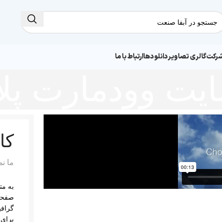
شرکت
گالری تصاویر
دانلودها
ارتباط با ما
ت وودمارت پلا
کا
ما ن
به مت
صفحه‌
گرافی
برای 